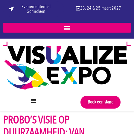
Evenementenhal
23, 24 & 25 maart 2027
Gorinchem
Boek een stand
PROBO’S VISIE OP
DUURZAAMHEID: VAN