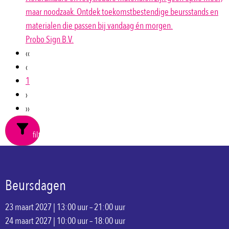
maar noodzaak. Ontdek toekomstbestendige beursstands en
materialen die passen bij vandaag én morgen.
Probo Sign B.V.
‹‹
‹
1
›
››
filters
Beursdagen
23 maart 2027 | 13:00 uur – 21:00 uur
24 maart 2027 | 10:00 uur – 18:00 uur