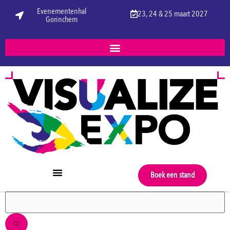
Evenementenhal
23, 24 & 25 maart 2027
Gorinchem
Boek een stand
FILTERS