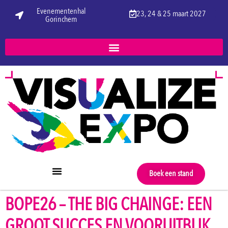
Evenementenhal
23, 24 & 25 maart 2027
Gorinchem
Boek een stand
BOPE26 – THE BIG CHAINGE: EEN
GROOT SUCCES EN VOORUITBLIK