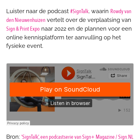
#SignTalk
Rowdy van
Luister naar de podcast
, waarin
den Nieuwenhuizen
vertelt over de verplaatsing van
Sign & Print Expo
naar 2022 en de plannen voor een
online kennisplatform ter aanvulling op het
fysieke event.
‘SignTalk’, een podcastserie van Sign+ Magazine / Sign.NL
Bron: