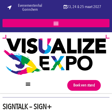
Evenementenhal
23, 24 & 25 maart 2027
Gorinchem
Boek een stand
SIGNTALK – SIGN+