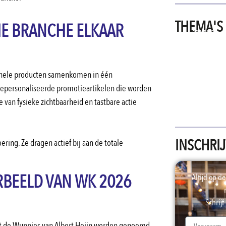
THEMA'S
IE BRANCHE ELKAAR
PRINTING
TECHNOLOGIES
ionele producten samenkomen in één
gepersonaliseerde promotieartikelen die worden
van fysieke zichtbaarheid en tastbare actie
INSCHRI
ring. Ze dragen actief bij aan de totale
RBEELD VAN WK 2026
Altijd op d
Schrijf
at de Wuppies van Albert Heijn worden genoemd.