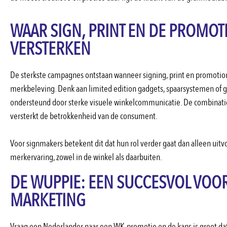
WAAR SIGN, PRINT EN DE PROMOT
VERSTERKEN
De sterkste campagnes ontstaan wanneer signing, print en promot
merkbeleving. Denk aan limited edition gadgets, spaarsystemen of 
ondersteund door sterke visuele winkelcommunicatie. De combinatie 
versterkt de betrokkenheid van de consument.
Voor signmakers betekent dit dat hun rol verder gaat dan alleen uitvoe
merkervaring, zowel in de winkel als daarbuiten.
DE WUPPIE: EEN SUCCESVOL VOO
MARKETING
Vraag een Nederlander naar een WK-promotie en de kans is groot d