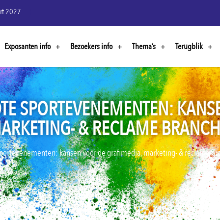
rt 2027
Exposanten info
Bezoekers info
Thema’s
Terugblik
TE SPORTEVENEMENTEN: KANS
MARKETING- & RECLAME BRANC
portevenementen: kansen voor de grafimedia, marketing- & reclame br