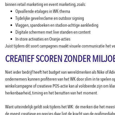
binnen retail marketing en event marketing, zoals:
Opvallende etalages in WK-thema
Tijdelijke gevelreclame en outdoor signing
Vlaggen, spandoeken en stadion-achtige aankleding
Digitale schermen met live standen en content
In-store activaties en Oranje-acties
Juist tijdens dit soort campagnes maakt visuele communicatie het ver
CREATIEF SCOREN ZONDER MILJ
Niet ieder bedrijf heeft het budget van wereldmerken als Nike of Adida
ondernemers kunnen profiteren van het WK door slim in te spelen op 
winkelcampagne of creatieve POS-actie kan al voldoende zijn om klan
herkenbaarheid, timing en het benutten van het moment.
Want uiteindelijk geldt ook tijdens het WK: de merken die het meest 
de meest creatieve en precies daar ligt de kracht van de grafimediab