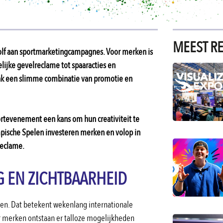
MEEST RE
golf aan sportmarketingcampagnes. Voor merken is
elijke gevelreclame tot spaaracties en
ak een slimme combinatie van promotie en
ortevenement een kans om hun creativiteit te
pische Spelen investeren merken en volop in
reclame.
G EN ZICHTBAARHEID
n. Dat betekent wekenlang internationale
r merken ontstaan er talloze mogelijkheden