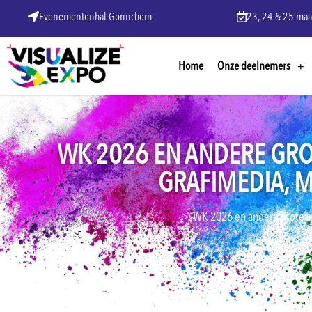
Evenementenhal Gorinchem
23, 24 & 25 maa
Home
Onze deelnemers
WK 2026 EN ANDERE GRO
GRAFIMEDIA, 
Home
WK 2026 en andere grote s