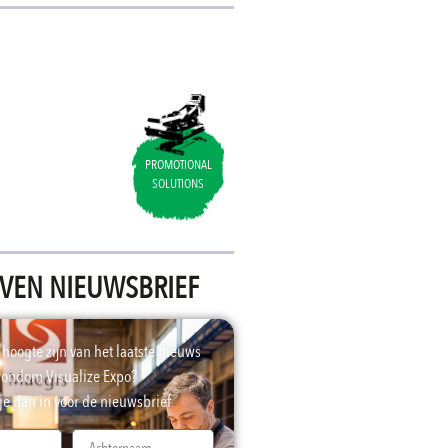
SIGNING
POSSIBILITIES
PROMOTIONAL
SOLUTIONS
JVEN NIEUWSBRIEF
e hoogte zijn van het laatste nieuws
rondom Visualize Expo?
 je dan in voor de nieuwsbrief.