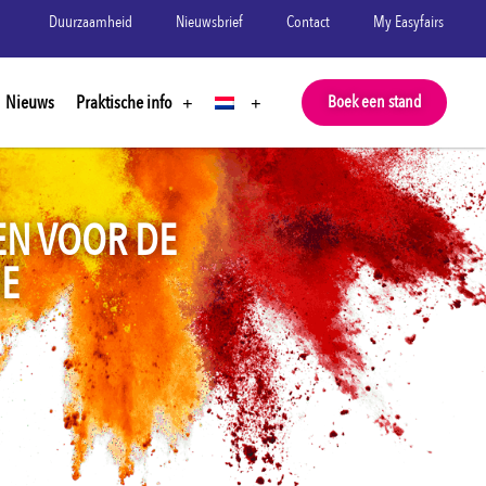
Duurzaamheid
Nieuwsbrief
Contact
My Easyfairs
Nieuws
Praktische info
Boek een stand
EN VOOR DE
HE
anche