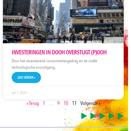
INVESTERINGEN IN DOOH OVERSTIJGT (P)OOH
Door het veranderend consumentengedrag en de snelle
technologische vooruitgang,
LEES VERDER »
juli 1, 2024
« Terug
1
…
9
10
11
Volgende »