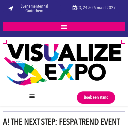
Evenementenhal
23, 24 & 25 maart 2027
Gorinchem
Boek een stand
A! THE NEXT STEP: FESPA TREND EVENT