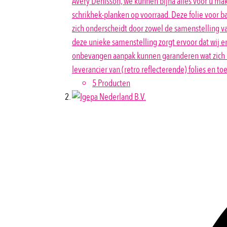
Avery Denisson, we kunnen bijna alles voor u mak
schrikhek-planken op voorraad. Deze folie voor b
zich onderscheidt door zowel de samenstelling va
deze unieke samenstelling zorgt ervoor dat wij e
onbevangen aanpak kunnen garanderen wat zich laa
leverancier van (retro reflecterende) folies en to
5 Producten