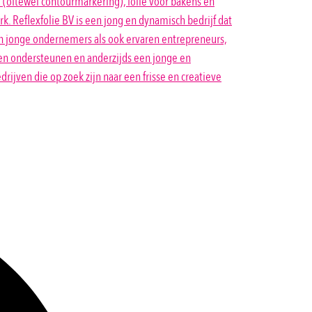
 (oftewel contourmarkering), folie voor bakens en
. Reflexfolie BV is een jong en dynamisch bedrijf dat
van jonge ondernemers als ook ervaren entrepreneurs,
nnen ondersteunen en anderzijds een jonge en
ijven die op zoek zijn naar een frisse en creatieve