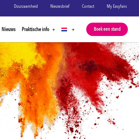
Duurzaamheid
Nieuwsbrief
Contact
My Easyfairs
Nieuws
Praktische info
Boek een stand