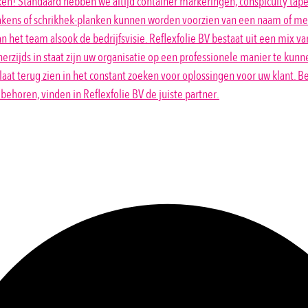
en! Standaard hebben we altijd container markeringen, conspicuity tape
akens of schrikhek-planken kunnen worden voorzien van een naam of merk
n het team alsook de bedrijfsvisie. Reflexfolie BV bestaat uit een mix 
nerzijds in staat zijn uw organisatie op een professionele manier te ku
t terug zien in het constant zoeken voor oplossingen voor uw klant. Bedr
ebehoren, vinden in Reflexfolie BV de juiste partner.