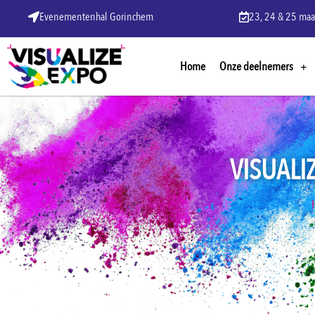
Evenementenhal Gorinchem
23, 24 & 25 maa
Home
Onze deelnemers
VISUALI