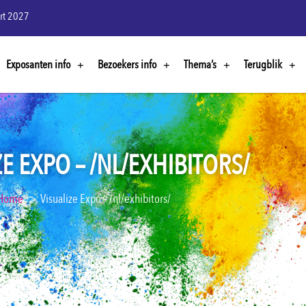
rt 2027
Exposanten info
Bezoekers info
Thema’s
Terugblik
ZE EXPO – /NL/EXHIBITORS/
Home
Visualize Expo – /nl/exhibitors/