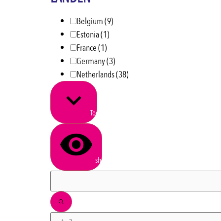
Belgium
(9)
Estonia
(1)
France
(1)
Germany
(3)
Netherlands
(38)
Toon meer
show results