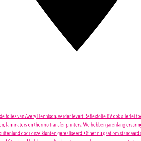
ende folies van Avery Dennison, verder levert Reflexfolie BV ook allerlei
en, laminators en thermo transfer printers. We hebben jarenlang ervarin
 buitenland door onze klanten gerealiseerd. Of het nu gaat om standaard s