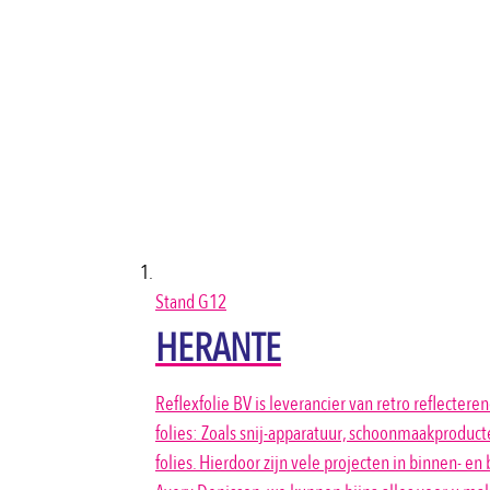
Stand
G12
HERANTE
Reflexfolie BV is leverancier van retro reflecter
folies: Zoals snij-apparatuur, schoonmaakproduct
folies. Hierdoor zijn vele projecten in binnen- en