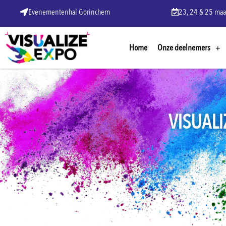
Evenementenhal Gorinchem
23, 24 & 25 maa
Home
Onze deelnemers
VISUALI