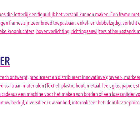
es die letterlijk en figuurlijk het verschil kunnen maken. Een frame me
gen frames zijn zeer breed toepasbaar: enkel- en dubbelzijdig, verlicht 
 kroonluchters, bovenverlichting, richtingaanwijzers of beursstands m
SER
ch ontwerpt, produceert en distribueert innovatieve graveer-, markeer-
scala aan materialen (Textiel, plastic, hout, metaal, leer, glas, papier, 
n cadeaus een machine voor het maken van borden of een lasersnijder v
tart uw bedrijf, diversifieer uw aanbod, internaliseer het identificatiep