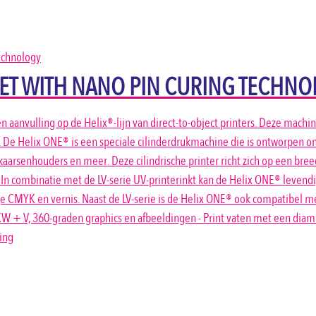
JET WITH NANO PIN CURING TECHN
en aanvulling op de Helix®-lijn van direct-to-object printers. Deze mac
De Helix ONE® is een speciale cilinderdrukmachine die is ontworpen om
, kaarsenhouders en meer. Deze cilindrische printer richt zich op een br
In combinatie met de LV-serie UV-printerinkt kan de Helix ONE® leven
e CMYK en vernis. Naast de LV-serie is de Helix ONE® ook compatibel met 
W + V, 360-graden graphics en afbeeldingen - Print vaten met een diam
ing