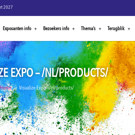
rt 2027
Exposanten info
Bezoekers info
Thema’s
Terugblik
ZE EXPO – /NL/PRODUCTS/
Home
Visualize Expo – /nl/products/