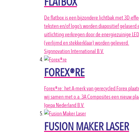
FLATBOX
De flatbox is een bijzondere lichtbak met 3D-ef
teksten en/of logo’s worden diapositief gelase
uitlichting verkregen door de energiezuinige LE
(verlijmd en stekkerklaar) worden geleverd.
Signnovation International B.V.
FOREX®RE
Forex®re: het A-merk van gerecycled Forex plaat
wij samen met o.a. 3A Composites een nieuw pl
Igepa Nederland B.V.
FUSION MAKER LASER