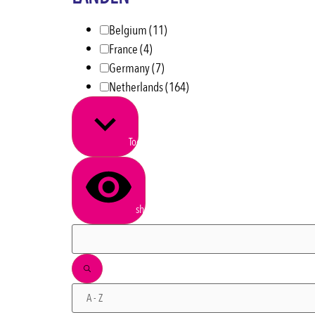
Belgium
(11)
France
(4)
Germany
(7)
Netherlands
(164)
Toon meer
show results