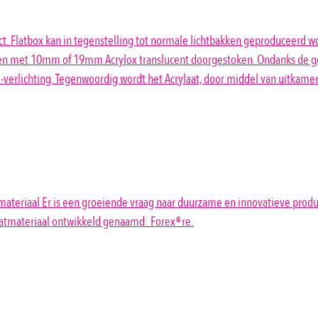
fect. Flatbox kan in tegenstelling tot normale lichtbakken geproduceer
rd en met 10mm of 19mm Acrylox translucent doorgestoken. Ondanks de g
D-verlichting. Tegenwoordig wordt het Acrylaat, door middel van uitkam
materiaal Er is een groeiende vraag naar duurzame en innovatieve prod
aatmateriaal ontwikkeld genaamd: Forex®re.