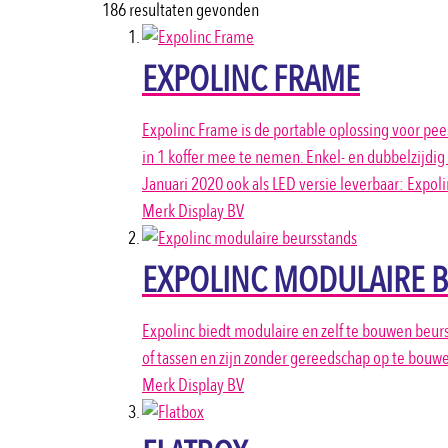
186 resultaten gevonden
EXPOLINC FRAME
Expolinc Frame is de portable oplossing voor pe
in 1 koffer mee te nemen. Enkel- en dubbelzijdi
Januari 2020 ook als LED versie leverbaar: Expol
Merk Display BV
EXPOLINC MODULAIRE 
Expolinc biedt modulaire en zelf te bouwen beurs
of tassen en zijn zonder gereedschap op te bouw
Merk Display BV