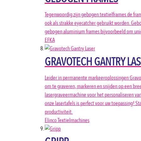
Tegenwoordig zijn gebogen textielframes de fram
ook als strakke eyecatcher gebruikt worden. Gebo
gebogen aluminium frames bijvoorbeeld om unieke
EFKA
GRAVOTECH GANTRY LA
Leider in permanente markeeroplossingen Gravote
om te graveren, markeren en snijden op een breed 
lasergraveermachine voor het personaliseren va
onze lasertafels is perfect voor uw toepassing! S
productiviteit.
Elinco Textielmachines