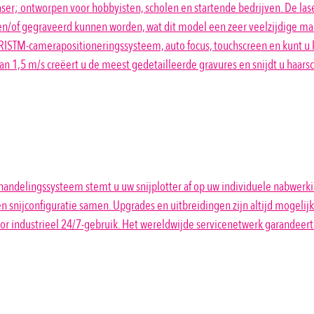
aser; ontworpen voor hobbyisten, scholen en startende bedrijven. De la
n/of gegraveerd kunnen worden, wat dit model een zeer veelzijdige ma
het IRISTM-camerapositioneringssysteem, auto focus, touchscreen en kunt
n 1,5 m/s creëert u de meest gedetailleerde gravures en snijdt u haarsch
ndelingssysteem stemt u uw snijplotter af op uw individuele nabwerkin
snijconfiguratie samen. Upgrades en uitbreidingen zijn altijd mogelijk
 industrieel 24/7-gebruik. Het wereldwijde servicenetwerk garandeert