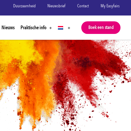
Duurzaamheid
Nieuwsbrief
Contact
My Easyfairs
Nieuws
Praktische info
Boek een stand