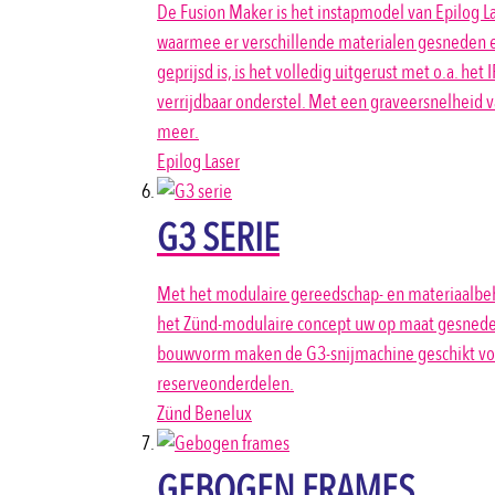
De Fusion Maker is het instapmodel van Epilog L
waarmee er verschillende materialen gesneden e
geprijsd is, is het volledig uitgerust met o.a. 
verrijdbaar onderstel. Met een graveersnelheid va
meer.
Epilog Laser
G3 SERIE
Met het modulaire gereedschap- en materiaalbeha
het Zünd-modulaire concept uw op maat gesneden 
bouwvorm maken de G3-snijmachine geschikt voor
reserveonderdelen.
Zünd Benelux
GEBOGEN FRAMES