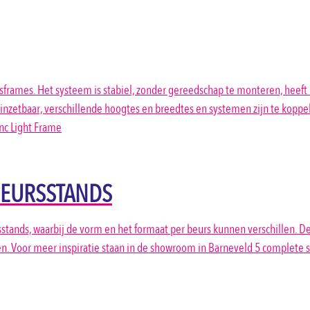
esframes. Het systeem is stabiel, zonder gereedschap te monteren, heef
g inzetbaar, verschillende hoogtes en breedtes en systemen zijn te kop
inc Light Frame
BEURSSTANDS
stands, waarbij de vorm en het formaat per beurs kunnen verschillen. De
en. Voor meer inspiratie staan in de showroom in Barneveld 5 complete 