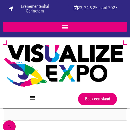
Evenementenhal
23, 24 & 25 maart 2027
Gorinchem
Boek een stand
FILTERS