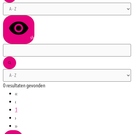
show results
0 resultaten gevonden
‹‹
‹
1
›
››