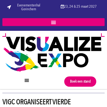
Evenementenhal
23, 24 & 25 maart 2027
Gorinchem
Boek een stand
VIGC ORGANISEERT VIERDE