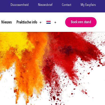
Duurzaamheid
Nieuwsbrief
Contact
My Easyfairs
Nieuws
Praktische info
Boek een stand