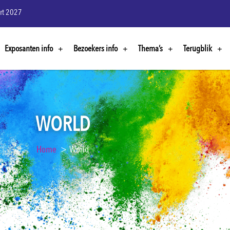
rt 2027
Exposanten info
Bezoekers info
Thema’s
Terugblik
WORLD
Home
World