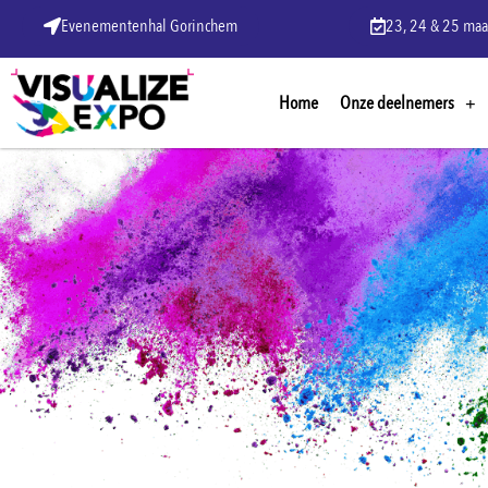
Evenementenhal Gorinchem
23, 24 & 25 maa
Home
Onze deelnemers