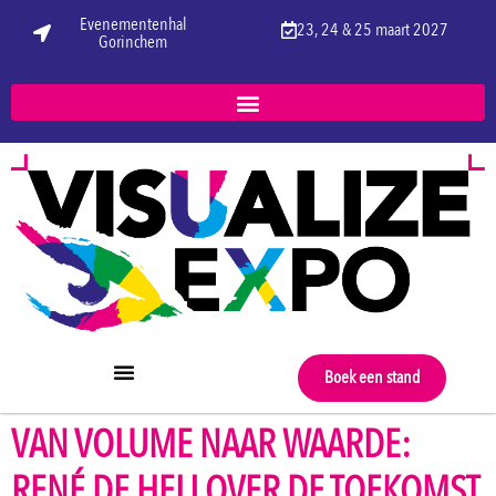
Evenementenhal
23, 24 & 25 maart 2027
Gorinchem
Boek een stand
VAN VOLUME NAAR WAARDE:
RENÉ DE HEIJ OVER DE TOEKOMST