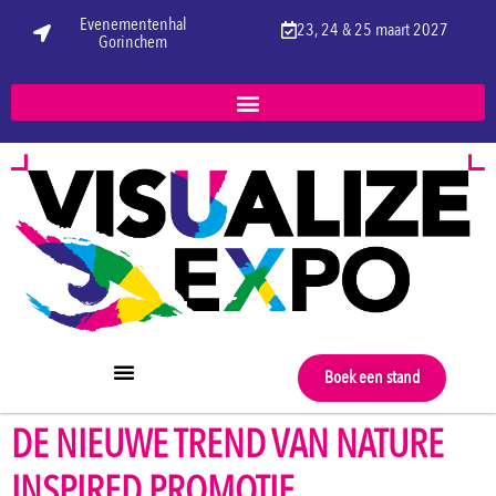
Evenementenhal
23, 24 & 25 maart 2027
Gorinchem
Boek een stand
DE NIEUWE TREND VAN NATURE
INSPIRED PROMOTIE