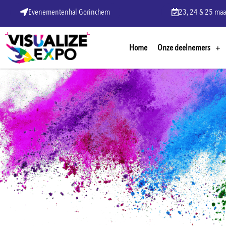
Evenementenhal Gorinchem
23, 24 & 25 maa
Home
Onze deelnemers