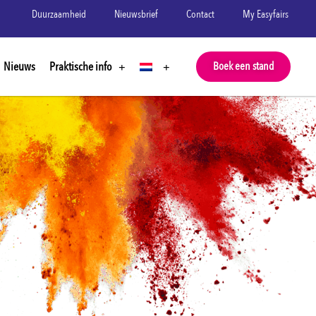
Duurzaamheid
Nieuwsbrief
Contact
My Easyfairs
Nieuws
Praktische info
Boek een stand