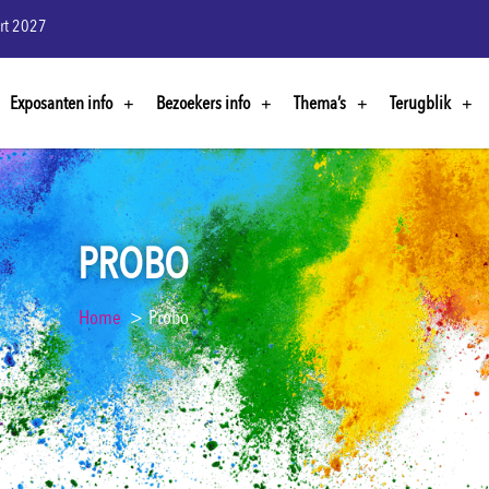
rt 2027
Exposanten info
Bezoekers info
Thema’s
Terugblik
PROBO
Home
Probo