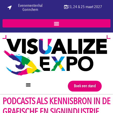
Evenementenhal
23, 24 & 25 maart 2027
Gorinchem
Boek een stand
PODCASTS ALS KENNISBRON IN DE
GRAFISCHE EN SIGNINDUSTRIE