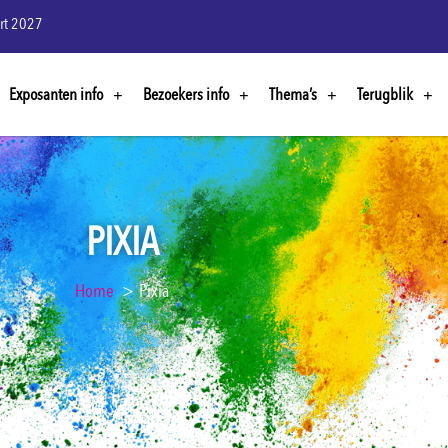
rt 2027
Exposanten info
Bezoekers info
Thema’s
Terugblik
PIXIA
Home
Pixia