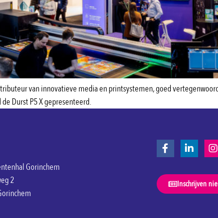
 distributeur van innovatieve media en printsystemen, goed vertegenwo
d de Durst P5 X gepresenteerd.
ntenhal Gorinchem
weg 2
Inschrijven ni
Gorinchem