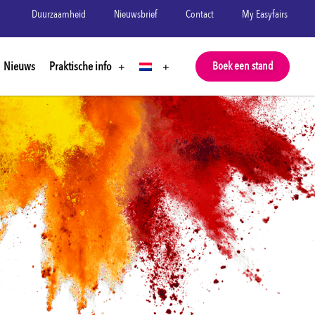
Duurzaamheid
Nieuwsbrief
Contact
My Easyfairs
Nieuws
Praktische info
Boek een stand