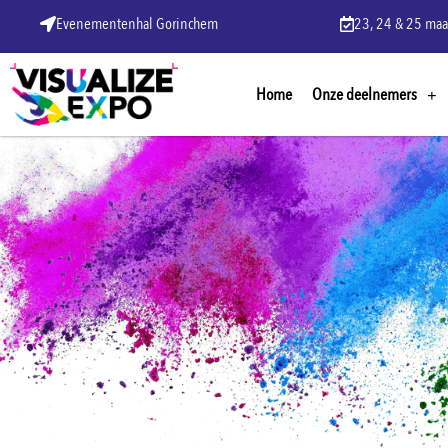
Evenementenhal Gorinchem
23, 24 & 25 maa
Home
Onze deelnemers