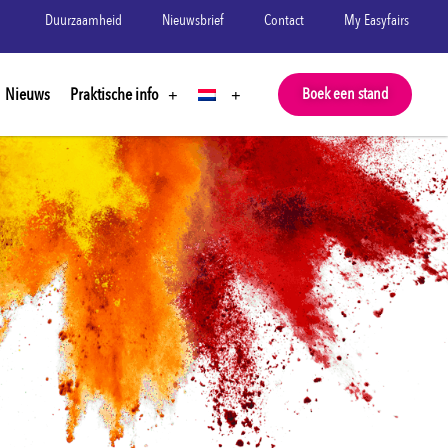
Duurzaamheid
Nieuwsbrief
Contact
My Easyfairs
Nieuws
Praktische info
Boek een stand