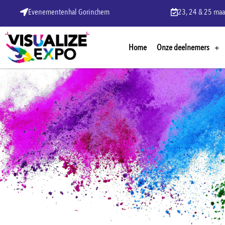
Evenementenhal Gorinchem
23, 24 & 25 maa
Home
Onze deelnemers