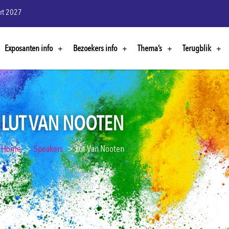
rt 2027
Exposanten info
Bezoekers info
Thema’s
Terugblik
LUT VAN NOOTEN
Home
Speakers
Lut Van Nooten