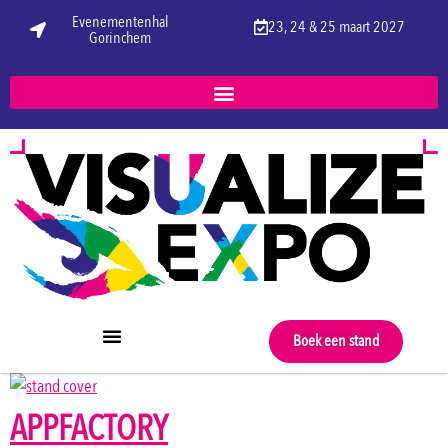
Evenementenhal
23, 24 & 25 maart 2027
Gorinchem
Boek een stand
APPFACTORY