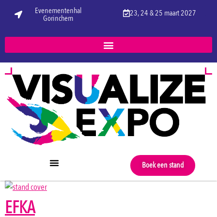
Evenementenhal
23, 24 & 25 maart 2027
Gorinchem
Boek een stand
EFKA