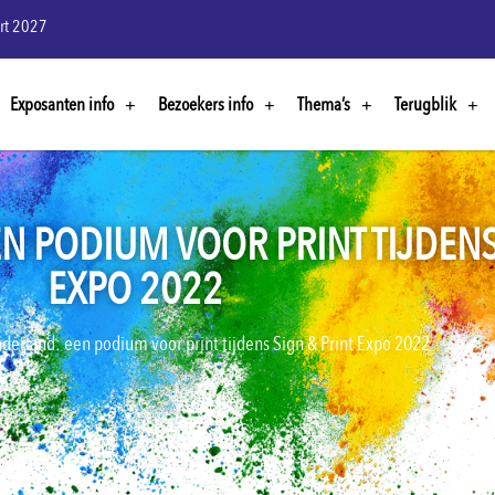
rt 2027
Exposanten info
Bezoekers info
Thema’s
Terugblik
 PODIUM VOOR PRINT TIJDENS 
EXPO 2022
derland: een podium voor print tijdens Sign & Print Expo 2022