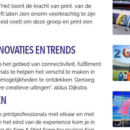
Het toont de kracht van print, van de
ft laten zien enorm veerkrachtig te zijn
heid voelt om deze groep en print een
NNOVATIES EN TRENDS
 het gebied van connectiviteit, fulfilment
nals te helpen het verschil te maken in
ingmogelijkheden te ontdekken. Genoeg
 creatieve uitingen”, aldus Dijkstra.
EN
 printprofessionals met elkaar en met
an het eind van de experience kom je in
er de Sign & Print Expo beursvloer. Een