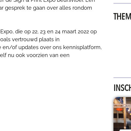
ar gesprek te gaan over alles rondom
THEM
PRIN
TECHNO
 Expo, die op 22, 23 en 24 maart 2022 op
zoals vertrouwd plaats in
 en/of updates over ons kennisplatform,
zelf nu ook voorzien van een
INSC
Alt