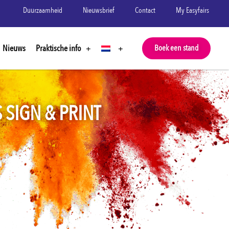
Duurzaamheid
Nieuwsbrief
Contact
My Easyfairs
Nieuws
Praktische info
Boek een stand
SIGN & PRINT