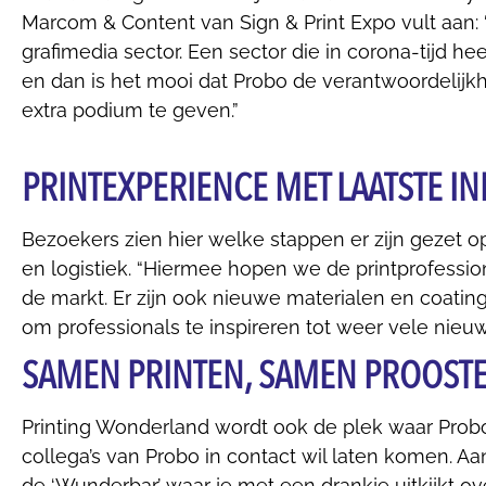
Marcom & Content van Sign & Print Expo vult aan: “
grafimedia sector. Een sector die in corona-tijd hee
en dan is het mooi dat Probo de verantwoordelijk
extra podium te geven.”
PRINTEXPERIENCE MET LAATSTE I
Bezoekers zien hier welke stappen er zijn gezet op
en logistiek. “Hiermee hopen we de printprofessio
de markt. Er zijn ook nieuwe materialen en coat
om professionals te inspireren tot weer vele nieuwe
SAMEN PRINTEN, SAMEN PROOST
Printing Wonderland wordt ook de plek waar Probo
collega’s van Probo in contact wil laten komen. A
de ‘Wunderbar’ waar je met een drankje uitkijkt ov