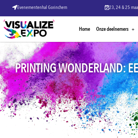
Evenementenhal Gorinchem
23, 24 & 25 maa
Home
Onze deelnemers
PRINTING WONDERLAND: EEN
Home
Printing Won