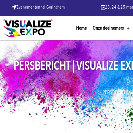
Evenementenhal Gorinchem
23, 24 & 25 maa
Home
Onze deelnemers
PERSBERICHT | VISUALIZE 
Home
PERSBERICHT | V