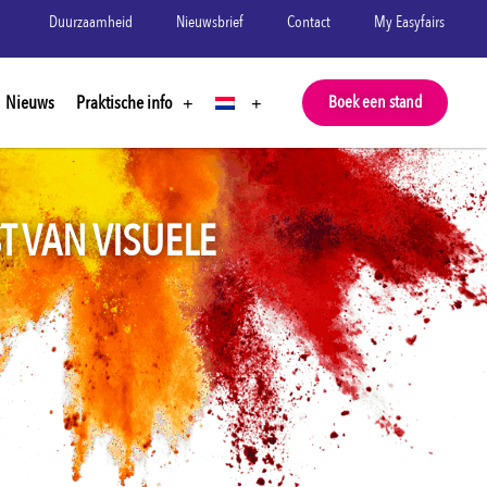
Duurzaamheid
Nieuwsbrief
Contact
My Easyfairs
Nieuws
Praktische info
Boek een stand
T VAN VISUELE