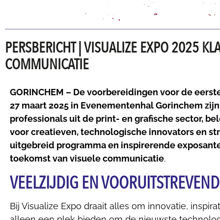
PERSBERICHT | VISUALIZE EXPO 2025 K
COMMUNICATIE
GORINCHEM – De voorbereidingen voor de eerste e
27 maart 2025 in Evenementenhal Gorinchem zijn i
professionals uit de print- en grafische sector, 
voor creatieven, technologische innovators en st
uitgebreid programma en inspirerende exposanten
toekomst van visuele communicatie
.
VEELZIJDIG EN VOORUITSTREVE
Bij Visualize Expo draait alles om innovatie, inspi
alleen een plek bieden om de nieuwste technolo