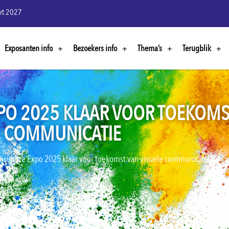
rt 2027
Exposanten info
Bezoekers info
Thema’s
Terugblik
EXPO 2025 KLAAR VOOR TOEKOMS
COMMUNICATIE
isualize Expo 2025 klaar voor toekomst van visuele communicatie