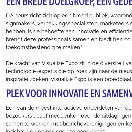
EEN BREDE DOELGROEP, ÉÉN GEDE
De beurs richt zich op een breed publiek, waarond
signmakers, verpakkingsspecialisten, marketeers 
hebben, is de behoefte aan innovatie en efficiëntie
brengt deze professionals samen en biedt hen co
toekomstbestendig te maken.”
De kracht van Visualize Expo zit in de diversiteit
technologie-experts die op zoek zijn naar de nieu
inspiratie zoeken, Visualize Expo is een broedplaa
PLEK VOOR INNOVATIE EN SAME
Een van de meest interactieve onderdelen van de b
bezoekers actief meedenken over de uitdagingen in
samen te werken met brancheverenigingen en ke
inzichten en oplossingen te genereren.”