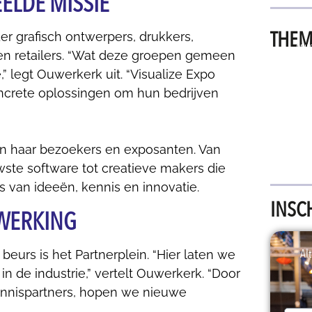
ELDE MISSIE
THEM
er grafisch ontwerpers, drukkers,
PRIN
en retailers. “Wat deze groepen gemeen
TECHNO
,” legt Ouwerkerk uit. “Visualize Expo
ncrete oplossingen om hun bedrijven
 van haar bezoekers en exposanten. Van
wste software tot creatieve makers die
ts van ideeën, kennis en innovatie.
INSC
NWERKING
Alt
eurs is het Partnerplein. “Hier laten we
 de industrie,” vertelt Ouwerkerk. “Door
nnispartners, hopen we nieuwe