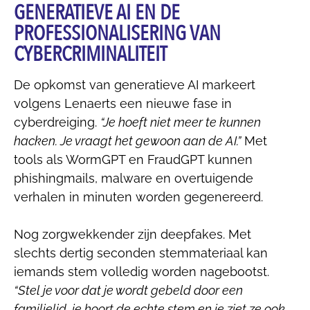
GENERATIEVE AI EN DE
PROFESSIONALISERING VAN
CYBERCRIMINALITEIT
De opkomst van generatieve AI markeert
volgens Lenaerts een nieuwe fase in
cyberdreiging.
“Je hoeft niet meer te kunnen
hacken. Je vraagt het gewoon aan de AI.”
Met
tools als WormGPT en FraudGPT kunnen
phishingmails, malware en overtuigende
verhalen in minuten worden gegenereerd.
Nog zorgwekkender zijn deepfakes. Met
slechts dertig seconden stemmateriaal kan
iemands stem volledig worden nagebootst.
“Stel je voor dat je wordt gebeld door een
familielid, je hoort de echte stem en je ziet ze ook