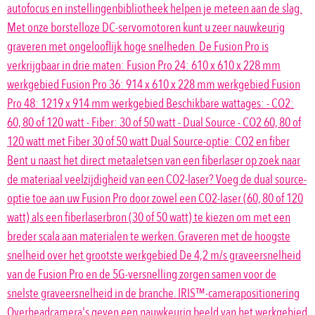
autofocus en instellingenbibliotheek helpen je meteen aan de slag.
Met onze borstelloze DC-servomotoren kunt u zeer nauwkeurig
graveren met ongelooflijk hoge snelheden. De Fusion Pro is
verkrijgbaar in drie maten: Fusion Pro 24: 610 x 610 x 228 mm
werkgebied Fusion Pro 36: 914 x 610 x 228 mm werkgebied Fusion
Pro 48: 1219 x 914 mm werkgebied Beschikbare wattages: - CO2:
60, 80 of 120 watt - Fiber: 30 of 50 watt - Dual Source - CO2 60, 80 of
120 watt met Fiber 30 of 50 watt Dual Source-optie: CO2 en fiber
Bent u naast het direct metaaletsen van een fiberlaser op zoek naar
de materiaal veelzijdigheid van een CO2-laser? Voeg de dual source-
optie toe aan uw Fusion Pro door zowel een CO2-laser (60, 80 of 120
watt) als een fiberlaserbron (30 of 50 watt) te kiezen om met een
breder scala aan materialen te werken. Graveren met de hoogste
snelheid over het grootste werkgebied De 4,2 m/s graveersnelheid
van de Fusion Pro en de 5G-versnelling zorgen samen voor de
snelste graveersnelheid in de branche. IRIS™-camerapositionering
Overheadcamera's geven een nauwkeurig beeld van het werkgebied