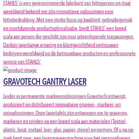
STAHLS’ is een gerenommeerde fabrikant van hittepersen en staat
wereldwijd bekend om zijn innovatieve oplossingen voor
hittebedrukking. Met een sterke focus op kwaliteit, gebruiksgemak
en voortdurende productoptimalisatie, biedt STAHLS’ een breed
scala aan persen die geschikt zijn voor uiteenlopende toepassingen.
Dankzij jarenlange ervaring en klantgerichtheid vertrouwen
bedrijven wereldwijd op de betrouwbare producten en professionele
service van STAHLS’
GRAVOTECH GANTRY LASER
Leider in permanente markeeroplossingen Gravotech ontwerpt,
produceert en distribueert innovatieve graveer-, markeer- en
snijoplossingen. Onze lasertafels zijn ontworpen om te graveren,
markeren en snijden op een breed scala aan materialen (Textiel,
plastic, hout, metaal, leer, glas, papier, steen) en vormen. Of u nu op
zoek bent naar: een lasergraveermachine voor het personaliseren