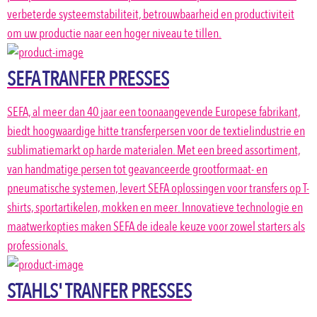
verbeterde systeemstabiliteit, betrouwbaarheid en productiviteit
om uw productie naar een hoger niveau te tillen.
SEFA TRANFER PRESSES
SEFA, al meer dan 40 jaar een toonaangevende Europese fabrikant,
biedt hoogwaardige hitte transferpersen voor de textielindustrie en
sublimatiemarkt op harde materialen. Met een breed assortiment,
van handmatige persen tot geavanceerde grootformaat- en
pneumatische systemen, levert SEFA oplossingen voor transfers op T-
shirts, sportartikelen, mokken en meer. Innovatieve technologie en
maatwerkopties maken SEFA de ideale keuze voor zowel starters als
professionals.
STAHLS' TRANFER PRESSES