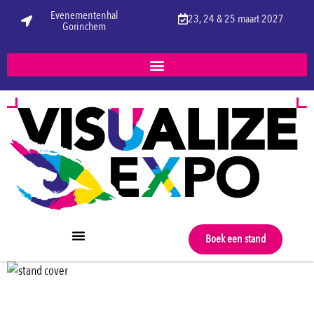
Evenementenhal
23, 24 & 25 maart 2027
Gorinchem
Boek een stand