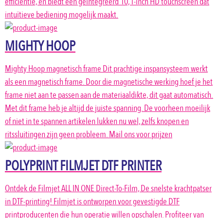
efficiëntie, en biedt een geïntegreerd 10,1-inch HD touchscreen dat
intuïtieve bediening mogelijk maakt.
MIGHTY HOOP
Mighty Hoop magnetisch frame Dit prachtige inspansysteem werkt
als een magnetisch frame. Door die magnetische werking hoef je het
frame niet aan te passen aan de materiaaldikte, dit gaat automatisch.
Met dit frame heb je altijd de juiste spanning. De voorheen moeilijk
of niet in te spannen artikelen lukken nu wel, zelfs knopen en
ritssluitingen zijn geen probleem. Mail ons voor prijzen
POLYPRINT FILMJET DTF PRINTER
Ontdek de Filmjet ALL IN ONE Direct-To-Film, De snelste krachtpatser
in DTF-printing! Filmjet is ontworpen voor gevestigde DTF
printproducenten die hun operatie willen opschalen. Profiteer van