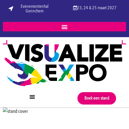
Evenementenhal
23, 24 & 25 maart 2027
Gorinchem
Boek een stand