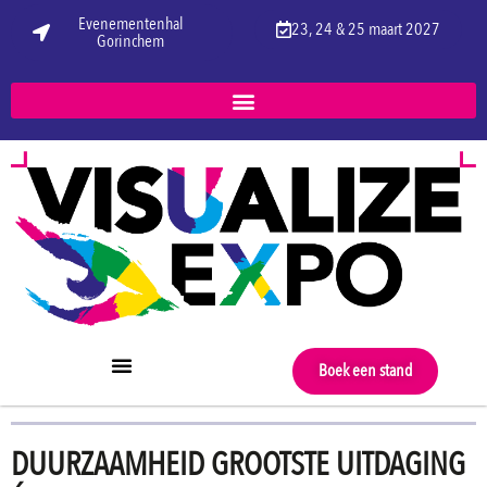
Evenementenhal
23, 24 & 25 maart 2027
Gorinchem
Boek een stand
DUURZAAMHEID GROOTSTE UITDAGING