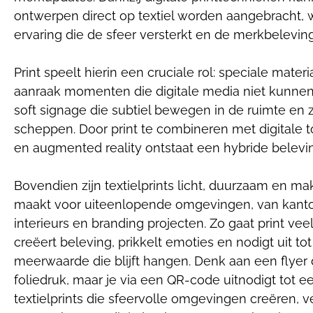
ontwerpen direct op textiel worden aangebracht, w
ervaring die de sfeer versterkt en de merkbeleving
Print speelt hierin een cruciale rol: speciale mat
aanraak momenten die digitale media niet kunne
soft signage die subtiel bewegen in de ruimte e
scheppen. Door print te combineren met digitale 
en augmented reality ontstaat een hybride belevin
Bovendien zijn textielprints licht, duurzaam en mak
maakt voor uiteenlopende omgevingen, van kantore
interieurs en branding projecten. Zo gaat print vee
creëert beleving, prikkelt emoties en nodigt uit 
meerwaarde die blijft hangen. Denk aan een flyer di
foliedruk, maar je via een QR-code uitnodigt tot ee
textielprints die sfeervolle omgevingen creëren, 