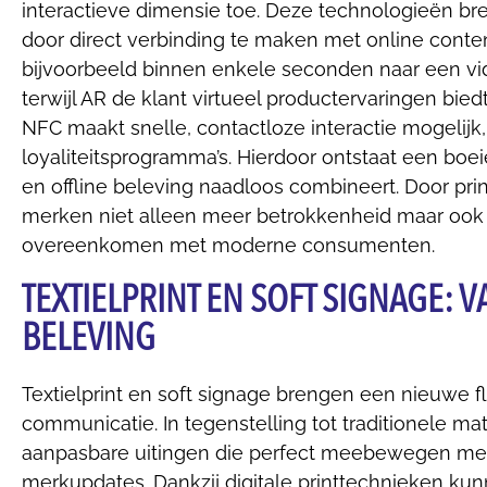
interactieve dimensie toe. Deze technologieën br
door direct verbinding te maken met online conten
bijvoorbeeld binnen enkele seconden naar een vi
terwijl AR de klant virtueel productervaringen bied
NFC maakt snelle, contactloze interactie mogelijk
loyaliteitsprogramma’s. Hierdoor ontstaat een boe
en offline beleving naadloos combineert. Door print
merken niet alleen meer betrokkenheid maar ook
overeenkomen met moderne consumenten.
TEXTIELPRINT EN SOFT SIGNAGE: 
BELEVING
Textielprint en soft signage brengen een nieuwe fle
communicatie. In tegenstelling tot traditionele mat
aanpasbare uitingen die perfect meebewegen me
merkupdates. Dankzij digitale printtechnieken ku