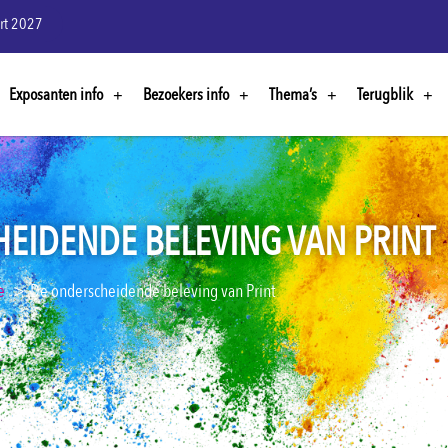
rt 2027
Exposanten info
Bezoekers info
Thema’s
Terugblik
EIDENDE BELEVING VAN PRINT
e
De onderscheidende beleving van Print