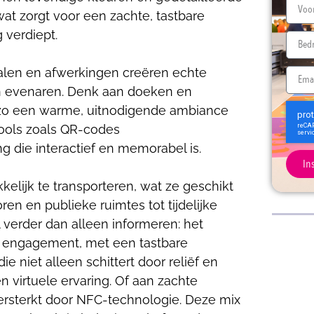
at zorgt voor een zachte, tastbare
 verdiept.
erialen en afwerkingen creëren echte
n evenaren. Denk aan doeken en
n zo een warme, uitnodigende ambiance
tools zoals QR-codes
g die interactief en memorabel is.
In
kelijk te transporteren, wat ze geschikt
n en publieke ruimtes tot tijdelijke
l verder dan alleen informeren: het
tot engagement, met een tastbare
e niet alleen schittert door reliëf en
n virtuele ervaring. Of aan zachte
versterkt door NFC-technologie. Deze mix