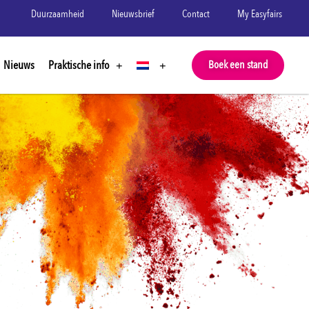
Duurzaamheid
Nieuwsbrief
Contact
My Easyfairs
Nieuws
Praktische info
Boek een stand