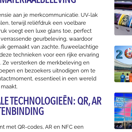
ensie aan je merkcommunicatie. UV-lak
en, terwijl reliëfdruk een voelbare
druk voegt een luxe glans toe, perfect
n verrassende geurbeleving, waardoor
uik gemaakt van zachte, fluweelachtige
deze technieken voor een rijke ervaring
n. Ze versterken de merkbeleving en
oepen en bezoekers uitnodigen om te
ontactmoment, essentieel in een wereld
 maakt.
LE TECHNOLOGIEËN: QR, AR
NTENBINDING
print met QR-codes, AR en NFC een