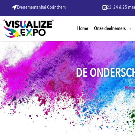
Evenementenhal Gorinchem
23, 24 & 25 maa
Home
Onze deelnemers
DE ONDERSCH
Hom