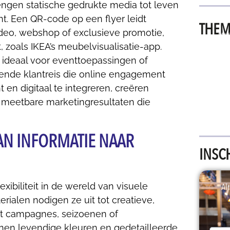
engen statische gedrukte media tot leven
t. Een QR-code op een flyer leidt
THEM
deo, webshop of exclusieve promotie,
PRIN
TECHNO
t, zoals
IKEA’s
meubelvisualisatie-app.
, ideaal voor eventtoepassingen of
iende klantreis die online engagement
 en digitaal te integreren, creëren
 meetbare marketingresultaten die
VAN INFORMATIE NAAR
INSC
xibiliteit in de wereld van visuele
Alt
erialen nodigen ze uit tot creatieve,
t campagnes, seizoenen of
nnen levendige kleuren en gedetailleerde