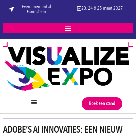
Evenementenhal
23, 24 & 25 maart 2027
Gorinchem
Boek een stand
ADOBE’S AI INNOVATIES: EEN NIEUW