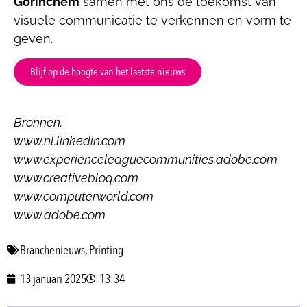
Gorinchem
samen met ons de toekomst van
visuele communicatie te verkennen en vorm te
geven.
Blijf op de hoogte van het laatste nieuws
Bronnen:
www.nl.linkedin.com
www.experienceleaguecommunities.adobe.com
www.creativebloq.com
www.computerworld.com
www.adobe.com
Branchenieuws
,
Printing
13 januari 2025
13:34