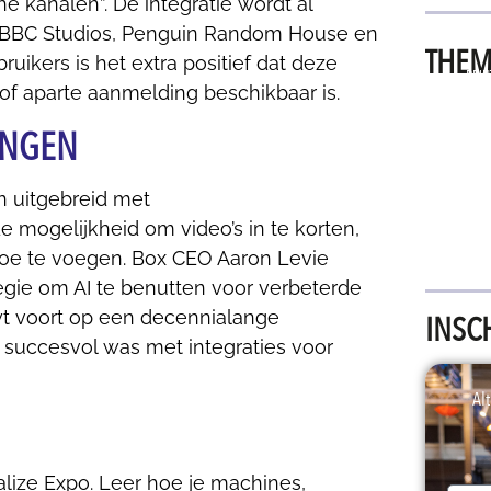
e kanalen”. De integratie wordt al
s BBC Studios, Penguin Random House en
THEM
ikers is het extra positief dat deze
PRIN
 of aparte aanmelding beschikbaar is.
TECHNO
INGEN
en uitgebreid met
e mogelijkheid om video’s in te korten,
 toe te voegen. Box CEO Aaron Levie
egie om AI te benutten voor verbeterde
wt voort op een decennialange
INSC
 succesvol was met integraties voor
Alt
alize Expo. Leer hoe je machines,