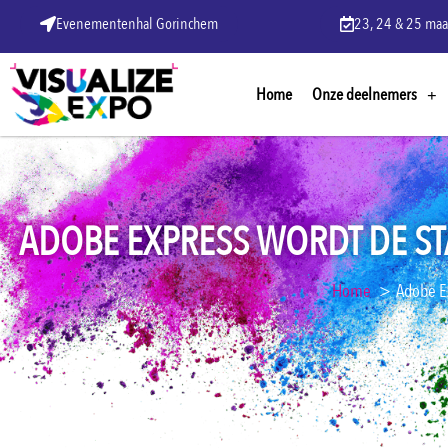
Evenementenhal Gorinchem
23, 24 & 25 maa
Home
Onze deelnemers
ADOBE EXPRESS WORDT DE S
Home
Adobe E