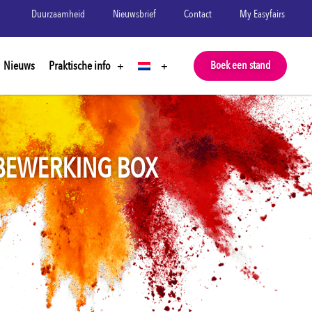
Duurzaamheid
Nieuwsbrief
Contact
My Easyfairs
Nieuws
Praktische info
Boek een stand
BEWERKING BOX