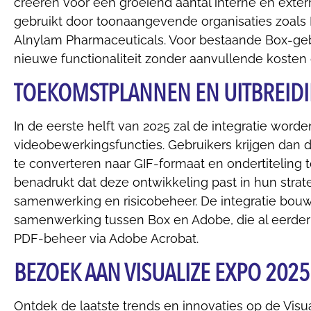
creëren voor een groeiend aantal interne en extern
gebruikt door toonaangevende organisaties zoal
Alnylam Pharmaceuticals. Voor bestaande Box-gebru
nieuwe functionaliteit zonder aanvullende kosten
TOEKOMSTPLANNEN EN UITBREID
In de eerste helft van 2025 zal de integratie word
videobewerkingsfuncties. Gebruikers krijgen dan d
te converteren naar GIF-formaat en ondertiteling
benadrukt dat deze ontwikkeling past in hun strat
samenwerking en risicobeheer. De integratie bou
samenwerking tussen Box en Adobe, die al eerder
PDF-beheer via Adobe Acrobat.
BEZOEK AAN VISUALIZE EXPO 2025
Ontdek de laatste trends en innovaties op de Visu