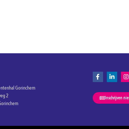
ntenhal Gorinchem
weg 2
Inschrijven ni
Gorinchem