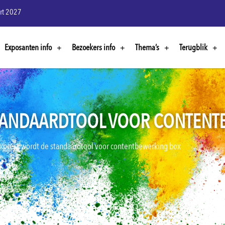
rt 2027
Exposanten info
Bezoekers info
Thema’s
Terugblik
TANDAARDTOOL VOOR CONTENT
xpress wordt de standaardtool voor contentbewerking box